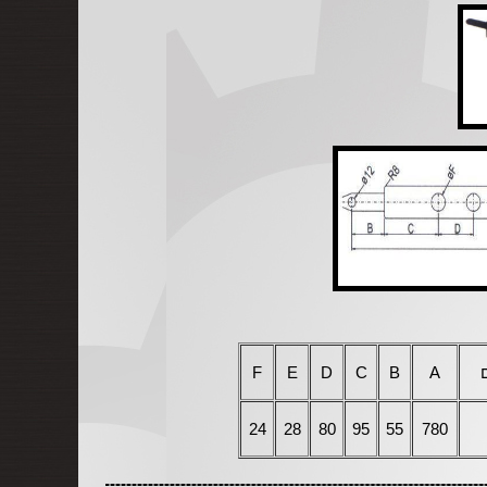
F
E
D
C
B
A
24
28
80
95
55
780