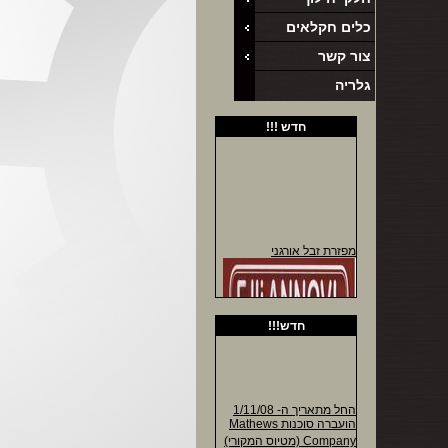
משלוחים לכל חלקי הארץ
כלים חקלאים
!!!!!
צור קשר
אביזרי הידראוליקה
גלריה
ג'ק חקלאי
אביזרי קילטור
חדש !!!
פינים לחקלאות
קרדנים ומעבירי כח
חלקי חילוף למרססי דגניה
ברגים וכלי עבודה
מיסבים לתעשיה וחקלאות
מפזרת זבל אורגני
חדש!!!
מפזרת זבל אורגני תוצרת
איטליה
החל מתאריך ה- 1/11/08
הועברה סוכנות Mathews
Company (מטיוס המקורי)