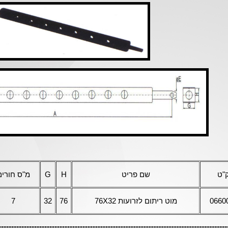
"ט
שם פריט
H
G
מ"ס חורים
0660
מוט ריתום לזרועות 76X32
76
32
7