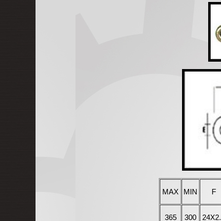
MAX
MIN
F
365
300
24X2