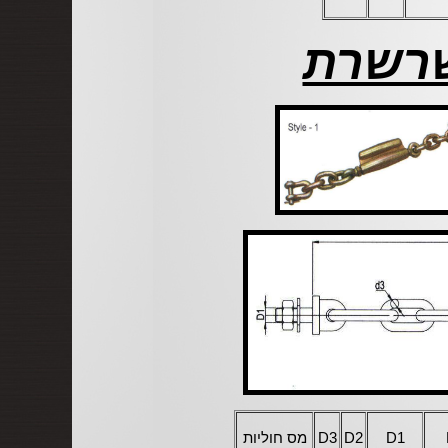
שרשרת
D1
D2
D3
מס חוליות