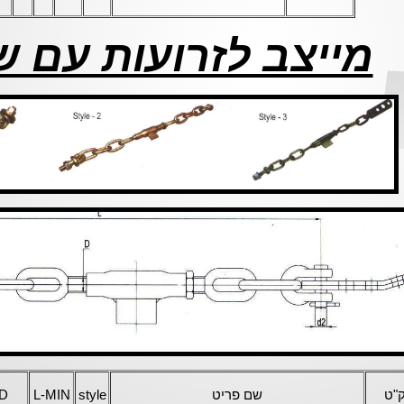
מייצב לזרועות עם 
"ט
שם פריט
style
L-MIN
D