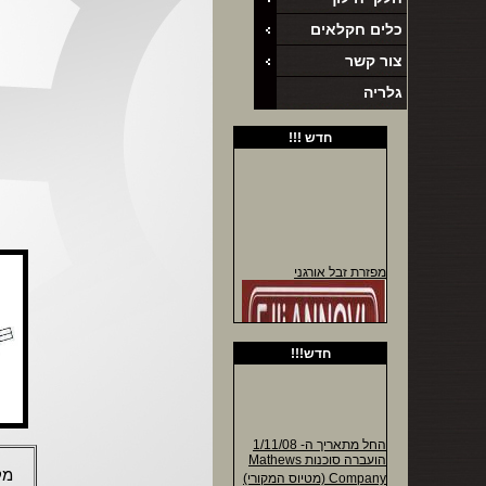
משלוחים לכל חלקי הארץ
כלים חקלאים
!!!!!
צור קשר
אביזרי הידראוליקה
גלריה
ג'ק חקלאי
אביזרי קילטור
חדש !!!
פינים לחקלאות
קרדנים ומעבירי כח
חלקי חילוף למרססי דגניה
ברגים וכלי עבודה
מיסבים לתעשיה וחקלאות
מפזרת זבל אורגני
חדש!!!
מפזרת זבל אורגני תוצרת
איטליה
החל מתאריך ה- 1/11/08
הועברה סוכנות Mathews
מק
Company (מטיוס המקורי)