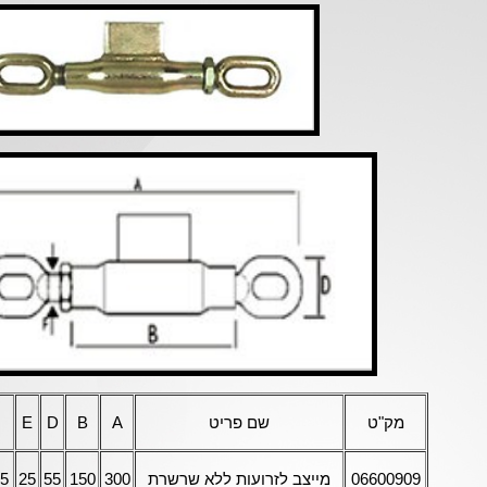
מק"ט
שם פריט
A
B
D
E
06600909
מייצב לזרועות ללא שרשרת
300
150
55
25
.5